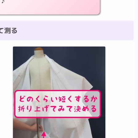
 ♪
って測る