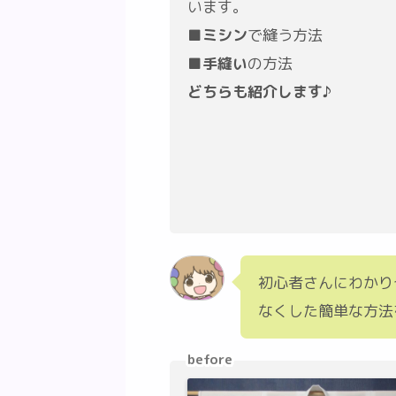
います。
■
ミシン
で縫う方法
■
手縫い
の方法
どちらも紹介します♪
初心者さんにわかり
なくした簡単な方法
before