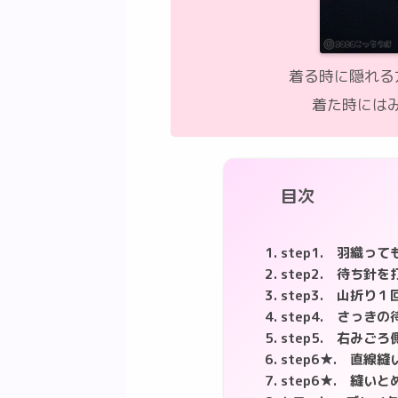
着る時に隠れる
着た時には
目次
step1. 羽織っ
step2. 待ち針を
step3. 山折り１
step4. さっ
step5. 右み
step6★. 直
step6★. 縫い