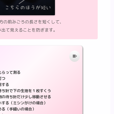
方の前みごろの長さを短くして、
み出て見えることを防ぎます。
てもらって測る
打つ
回する
きの待ち針で下の生地を１枚すくう
ごろ側の待ち針だけ少し移動させる
線縫いする（ミシンがけの場合）
とめる（手縫いの場合）