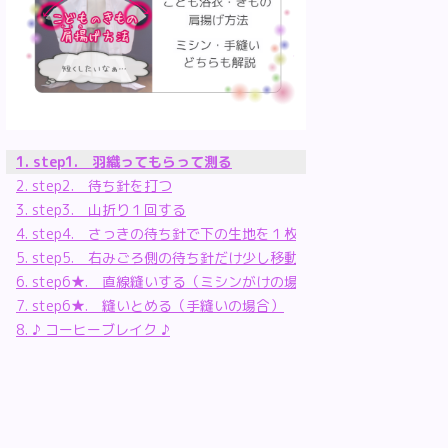
step1. 羽織ってもらって測る
step2. 待ち針を打つ
step3. 山折り１回する
step4. さっきの待ち針で下の生地を１枚すくう
step5. 右みごろ側の待ち針だけ少し移動させる
step6★. 直線縫いする（ミシンがけの場合）
step6★. 縫いとめる（手縫いの場合）
♪ コーヒーブレイク ♪